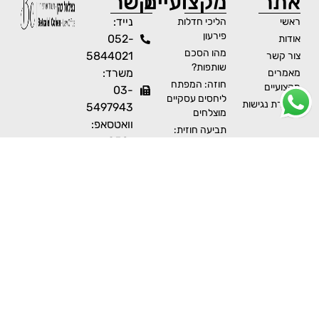
אתר
מקצועיים
קשר
נייד:
ראשי
הליכי חדלות
פירעון
052-
אודות
מהו הסכם
5844021
צור קשר
שותפות?
משרד:
מאמרים
חוזה: המפתח
מקצועיים
03-
ליחסים עסקיים
הצהרת נגישות
5497943
מוצלחים
וואטסאפ:
תביעה חוזית:
052-
מתי, כיצד ולמה
5844021
להגיש?
פקס:
הסכם: כלי
משפטי רב
073-
עוצמה בבית
2396187
משפט
מייל:
ניהול נכון של
betzalel@betzalel-
משבר כלכלי
law.co.il
בחברה יכול
למנוע פירוק –
למה לקחת
עורך דין?