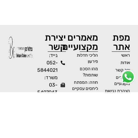
מפת
מאמרים
יצירת
אתר
מקצועיים
קשר
נייד:
ראשי
הליכי חדלות
פירעון
052-
אודות
מהו הסכם
5844021
צור קשר
שותפות?
משרד:
מאמרים
חוזה: המפתח
מקצועיים
03-
ליחסים עסקיים
הצהרת נגישות
5497943
מוצלחים
וואטסאפ:
תביעה חוזית:
052-
מתי, כיצד ולמה
5844021
להגיש?
פקס:
הסכם: כלי
משפטי רב
073-
עוצמה בבית
2396187